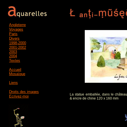
Angleterre
Voyages
Paris
Divers
1998-2000
2001-2002
2003
2004
Textes
Accueil
Mosaïque
Liens
Droits des images
La statue emballée, dans le château
Ecrivez-moi
& encre de chine 120 x 160 mm